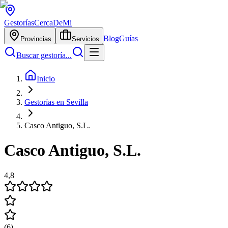
Gestorías
CercaDeMi
Blog
Guías
Provincias
Servicios
Buscar gestoría...
Inicio
Gestorías en Sevilla
Casco Antiguo, S.L.
Casco Antiguo, S.L.
4,8
(
6
)