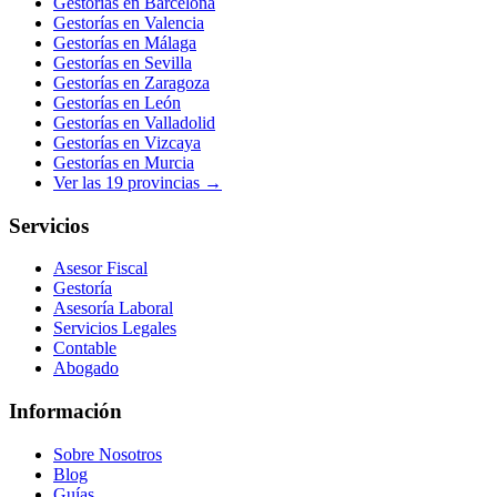
Gestorías en
Barcelona
Gestorías en
Valencia
Gestorías en
Málaga
Gestorías en
Sevilla
Gestorías en
Zaragoza
Gestorías en
León
Gestorías en
Valladolid
Gestorías en
Vizcaya
Gestorías en
Murcia
Ver las
19
provincias →
Servicios
Asesor Fiscal
Gestoría
Asesoría Laboral
Servicios Legales
Contable
Abogado
Información
Sobre Nosotros
Blog
Guías