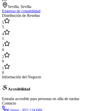
Sevilla, Sevilla
Empresa de contabilidad
Distribución de Reseñas
5
5
4
1
3
0
2
0
1
0
Información del Negocio
Accesibilidad
Entrada accesible para personas en silla de ruedas
Contacto
Llamar ·
955 124 689