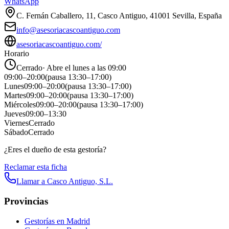
WhatsApp
C. Fernán Caballero, 11, Casco Antiguo, 41001 Sevilla, España
info@asesoriacascoantiguo.com
asesoriacascoantiguo.com/
Horario
Cerrado
·
Abre el lunes a las 09:00
09:00
–
20:00
(pausa
13:30
–
17:00
)
Lunes
09:00
–
20:00
(pausa
13:30
–
17:00
)
Martes
09:00
–
20:00
(pausa
13:30
–
17:00
)
Miércoles
09:00
–
20:00
(pausa
13:30
–
17:00
)
Jueves
09:00
–
13:30
Viernes
Cerrado
Sábado
Cerrado
¿Eres el dueño de esta gestoría?
Reclamar esta ficha
Llamar a
Casco Antiguo, S.L.
Provincias
Gestorías en
Madrid