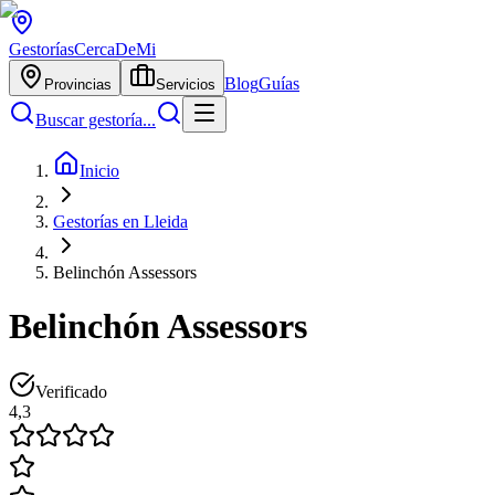
Gestorías
CercaDeMi
Blog
Guías
Provincias
Servicios
Buscar gestoría...
Inicio
Gestorías en Lleida
Belinchón Assessors
Belinchón Assessors
Verificado
4,3