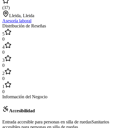
(
37
)
Lleida, Lleida
Asesoría laboral
Distribución de Reseñas
5
0
4
0
3
0
2
0
1
0
Información del Negocio
Accesibilidad
Entrada accesible para personas en silla de ruedas
Sanitarios
accesibles para personas en silla de ruedas