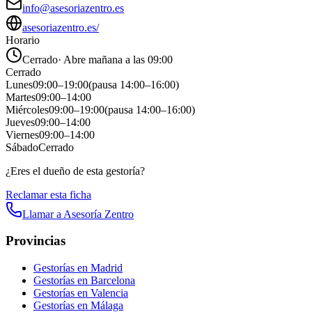
info@asesoriazentro.es
asesoriazentro.es/
Horario
Cerrado
·
Abre mañana a las 09:00
Cerrado
Lunes
09:00
–
19:00
(pausa
14:00
–
16:00
)
Martes
09:00
–
14:00
Miércoles
09:00
–
19:00
(pausa
14:00
–
16:00
)
Jueves
09:00
–
14:00
Viernes
09:00
–
14:00
Sábado
Cerrado
¿Eres el dueño de esta gestoría?
Reclamar esta ficha
Llamar a
Asesoría Zentro
Provincias
Gestorías en
Madrid
Gestorías en
Barcelona
Gestorías en
Valencia
Gestorías en
Málaga