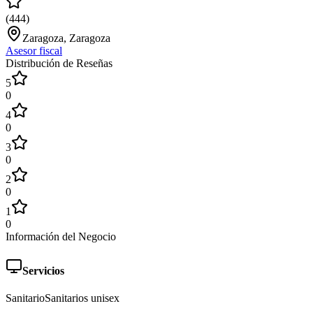
(
444
)
Zaragoza, Zaragoza
Asesor fiscal
Distribución de Reseñas
5
0
4
0
3
0
2
0
1
0
Información del Negocio
Servicios
Sanitario
Sanitarios unisex