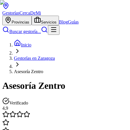
Gestorías
CercaDeMi
Blog
Guías
Provincias
Servicios
Buscar gestoría...
Inicio
Gestorías en Zaragoza
Asesoría Zentro
Asesoría Zentro
Verificado
4,9