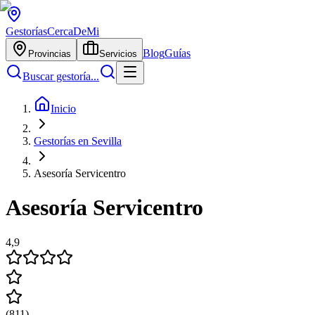
Gestorías
CercaDeMi
Blog
Guías
Provincias
Servicios
Buscar gestoría...
Inicio
Gestorías en Sevilla
Asesoría Servicentro
Asesoría Servicentro
4,9
(
811
)