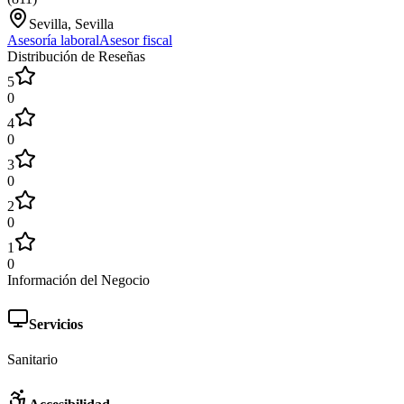
Sevilla, Sevilla
Asesoría laboral
Asesor fiscal
Distribución de Reseñas
5
0
4
0
3
0
2
0
1
0
Información del Negocio
Servicios
Sanitario