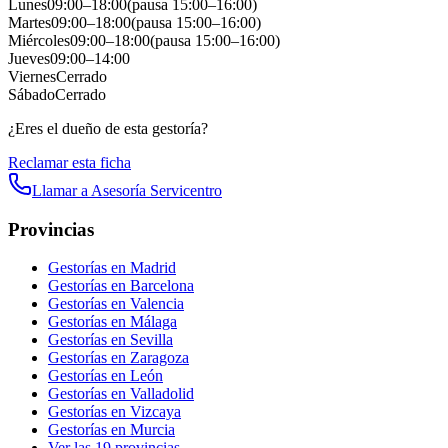
Lunes
09:00
–
18:00
(pausa
15:00
–
16:00
)
Martes
09:00
–
18:00
(pausa
15:00
–
16:00
)
Miércoles
09:00
–
18:00
(pausa
15:00
–
16:00
)
Jueves
09:00
–
14:00
Viernes
Cerrado
Sábado
Cerrado
¿Eres el dueño de esta gestoría?
Reclamar esta ficha
Llamar a
Asesoría Servicentro
Provincias
Gestorías en
Madrid
Gestorías en
Barcelona
Gestorías en
Valencia
Gestorías en
Málaga
Gestorías en
Sevilla
Gestorías en
Zaragoza
Gestorías en
León
Gestorías en
Valladolid
Gestorías en
Vizcaya
Gestorías en
Murcia
Ver las
19
provincias →