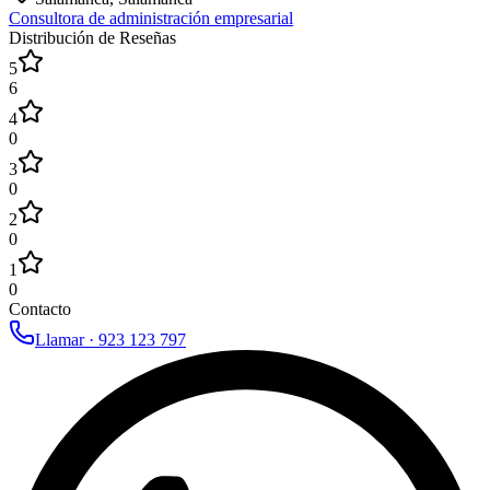
Consultora de administración empresarial
Distribución de Reseñas
5
6
4
0
3
0
2
0
1
0
Contacto
Llamar ·
923 123 797