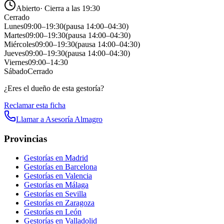
Abierto
·
Cierra a las 19:30
Cerrado
Lunes
09:00
–
19:30
(pausa
14:00
–
04:30
)
Martes
09:00
–
19:30
(pausa
14:00
–
04:30
)
Miércoles
09:00
–
19:30
(pausa
14:00
–
04:30
)
Jueves
09:00
–
19:30
(pausa
14:00
–
04:30
)
Viernes
09:00
–
14:30
Sábado
Cerrado
¿Eres el dueño de esta gestoría?
Reclamar esta ficha
Llamar a
Asesoría Almagro
Provincias
Gestorías en
Madrid
Gestorías en
Barcelona
Gestorías en
Valencia
Gestorías en
Málaga
Gestorías en
Sevilla
Gestorías en
Zaragoza
Gestorías en
León
Gestorías en
Valladolid