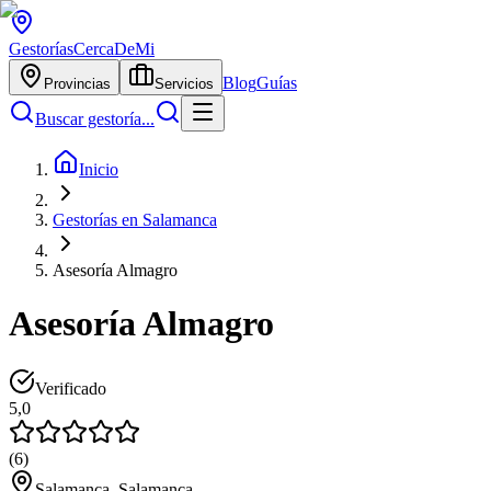
Gestorías
CercaDeMi
Blog
Guías
Provincias
Servicios
Buscar gestoría...
Inicio
Gestorías en Salamanca
Asesoría Almagro
Asesoría Almagro
Verificado
5,0
(
6
)
Salamanca, Salamanca