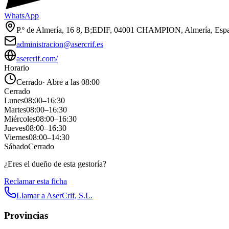
WhatsApp
P.º de Almería, 16 8, B;EDIF, 04001 CHAMPION, Almería, Esp
administracion@asercrif.es
asercrif.com/
Horario
Cerrado
·
Abre a las 08:00
Cerrado
Lunes
08:00
–
16:30
Martes
08:00
–
16:30
Miércoles
08:00
–
16:30
Jueves
08:00
–
16:30
Viernes
08:00
–
14:30
Sábado
Cerrado
¿Eres el dueño de esta gestoría?
Reclamar esta ficha
Llamar a
AserCrif, S.L.
Provincias