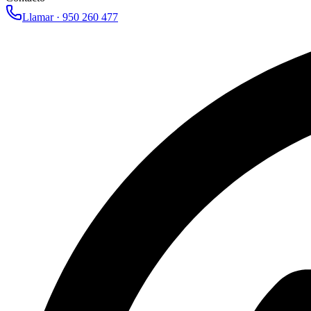
Llamar ·
950 260 477