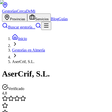
Gestorías
CercaDeMi
Blog
Guías
Provincias
Servicios
Buscar gestoría...
Inicio
Gestorías en Almería
AserCrif, S.L.
AserCrif, S.L.
Verificado
4,8