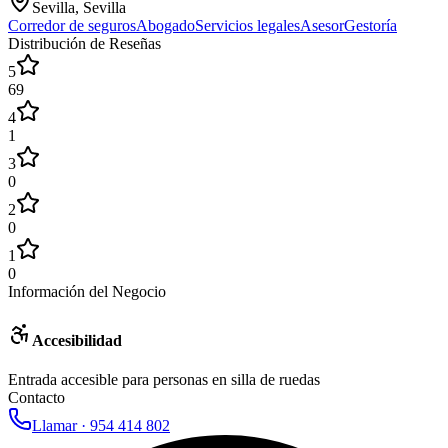
Sevilla, Sevilla
Corredor de seguros
Abogado
Servicios legales
Asesor
Gestoría
Distribución de Reseñas
5
69
4
1
3
0
2
0
1
0
Información del Negocio
Accesibilidad
Entrada accesible para personas en silla de ruedas
Contacto
Llamar ·
954 414 802