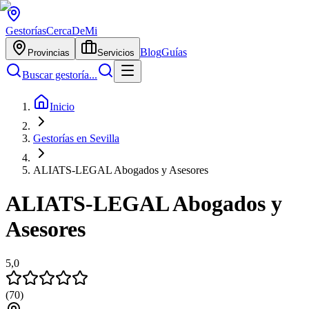
Gestorías
CercaDeMi
Blog
Guías
Provincias
Servicios
Buscar gestoría...
Inicio
Gestorías en Sevilla
ALIATS-LEGAL Abogados y Asesores
ALIATS-LEGAL Abogados y
Asesores
5,0
(
70
)