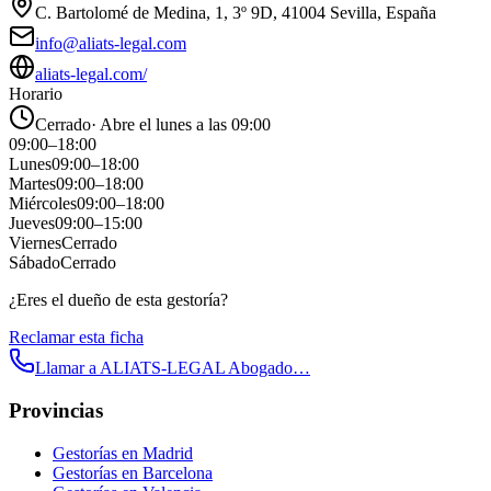
C. Bartolomé de Medina, 1, 3º 9D, 41004 Sevilla, España
info@aliats-legal.com
aliats-legal.com/
Horario
Cerrado
·
Abre el lunes a las 09:00
09:00
–
18:00
Lunes
09:00
–
18:00
Martes
09:00
–
18:00
Miércoles
09:00
–
18:00
Jueves
09:00
–
15:00
Viernes
Cerrado
Sábado
Cerrado
¿Eres el dueño de esta gestoría?
Reclamar esta ficha
Llamar a
ALIATS-LEGAL Abogado…
Provincias
Gestorías en
Madrid
Gestorías en
Barcelona