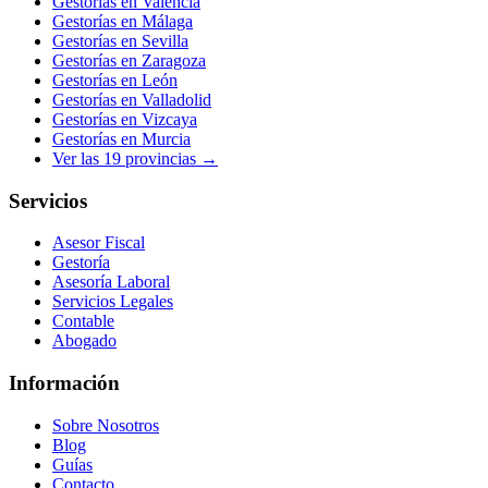
Gestorías en
Valencia
Gestorías en
Málaga
Gestorías en
Sevilla
Gestorías en
Zaragoza
Gestorías en
León
Gestorías en
Valladolid
Gestorías en
Vizcaya
Gestorías en
Murcia
Ver las
19
provincias →
Servicios
Asesor Fiscal
Gestoría
Asesoría Laboral
Servicios Legales
Contable
Abogado
Información
Sobre Nosotros
Blog
Guías
Contacto