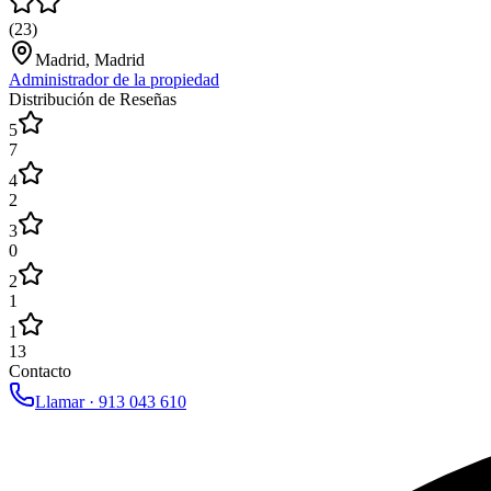
(
23
)
Madrid, Madrid
Administrador de la propiedad
Distribución de Reseñas
5
7
4
2
3
0
2
1
1
13
Contacto
Llamar ·
913 043 610