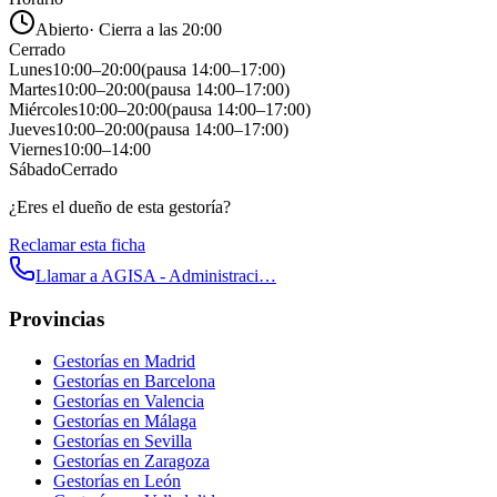
Abierto
·
Cierra a las 20:00
Cerrado
Lunes
10:00
–
20:00
(pausa
14:00
–
17:00
)
Martes
10:00
–
20:00
(pausa
14:00
–
17:00
)
Miércoles
10:00
–
20:00
(pausa
14:00
–
17:00
)
Jueves
10:00
–
20:00
(pausa
14:00
–
17:00
)
Viernes
10:00
–
14:00
Sábado
Cerrado
¿Eres el dueño de esta gestoría?
Reclamar esta ficha
Llamar a
AGISA - Administraci…
Provincias
Gestorías en
Madrid
Gestorías en
Barcelona
Gestorías en
Valencia
Gestorías en
Málaga
Gestorías en
Sevilla
Gestorías en
Zaragoza
Gestorías en
León