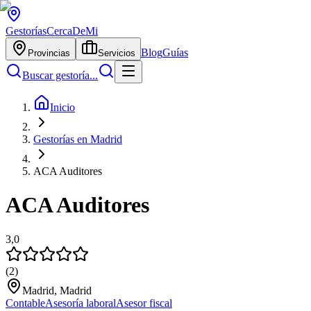
Gestorías
CercaDeMi
Blog
Guías
Provincias
Servicios
Buscar gestoría...
Inicio
Gestorías en Madrid
ACA Auditores
ACA Auditores
3,0
(
2
)
Madrid, Madrid
Contable
Asesoría laboral
Asesor fiscal