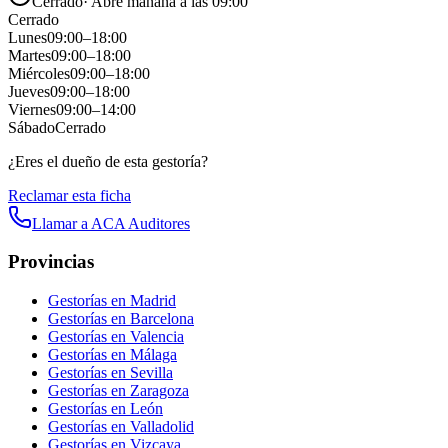
Cerrado
·
Abre mañana a las 09:00
Cerrado
Lunes
09:00
–
18:00
Martes
09:00
–
18:00
Miércoles
09:00
–
18:00
Jueves
09:00
–
18:00
Viernes
09:00
–
14:00
Sábado
Cerrado
¿Eres el dueño de esta gestoría?
Reclamar esta ficha
Llamar a
ACA Auditores
Provincias
Gestorías en
Madrid
Gestorías en
Barcelona
Gestorías en
Valencia
Gestorías en
Málaga
Gestorías en
Sevilla
Gestorías en
Zaragoza
Gestorías en
León
Gestorías en
Valladolid
Gestorías en
Vizcaya