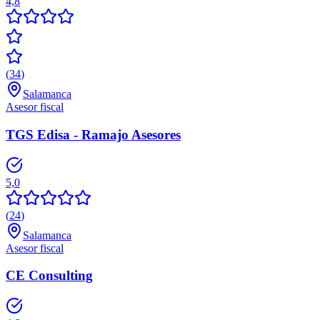
4,8
(
34
)
Salamanca
Asesor fiscal
TGS Edisa - Ramajo Asesores
5,0
(
24
)
Salamanca
Asesor fiscal
CE Consulting