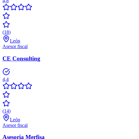
4,8
(
18
)
León
Asesor fiscal
CE Consulting
4,4
(
14
)
León
Asesor fiscal
Asesoria Merfisa