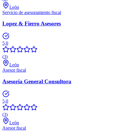
León
Servicio de asesoramiento fiscal
Lopez & Fierro Asesores
5,0
(
3
)
León
Asesor fiscal
Asesoría General Consultora
5,0
(
3
)
León
Asesor fiscal