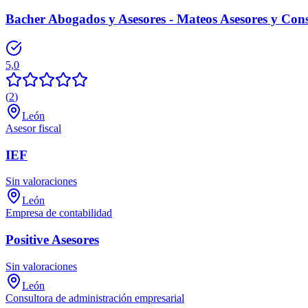
Bacher Abogados y Asesores - Mateos Asesores y Cons
5,0
(
2
)
León
Asesor fiscal
IEF
Sin valoraciones
León
Empresa de contabilidad
Positive Asesores
Sin valoraciones
León
Consultora de administración empresarial