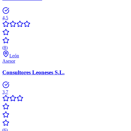
4,5
(
8
)
León
Asesor
Consultores Leoneses S.L.
3,7
(
6
)