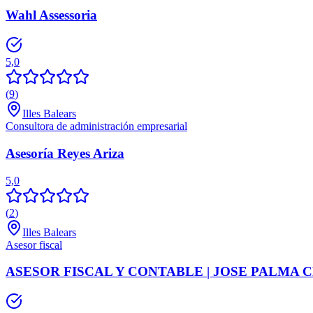
Wahl Assessoria
5,0
(
9
)
Illes Balears
Consultora de administración empresarial
Asesoría Reyes Ariza
5,0
(
2
)
Illes Balears
Asesor fiscal
ASESOR FISCAL Y CONTABLE | JOSE PALMA 