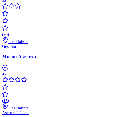
3,9
(
26
)
Illes Balears
Gestoría
Muson Asesoría
4,4
(
15
)
Illes Balears
Asesoría laboral