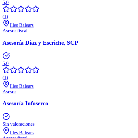
5,0
(
1
)
Illes Balears
Asesor fiscal
Asesoría Diaz y Escriche, SCP
5,0
(
1
)
Illes Balears
Asesor
Asesoría Infoserco
Sin valoraciones
Illes Balears