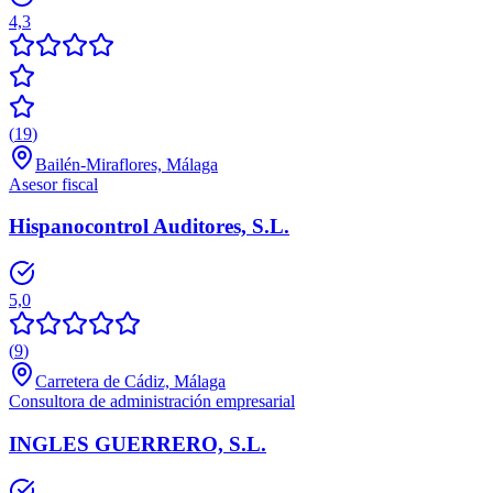
4,3
(
19
)
Bailén-Miraflores, Málaga
Asesor fiscal
Hispanocontrol Auditores, S.L.
5,0
(
9
)
Carretera de Cádiz, Málaga
Consultora de administración empresarial
INGLES GUERRERO, S.L.