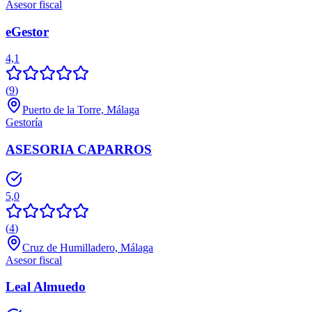
Asesor fiscal
eGestor
4,1
(
9
)
Puerto de la Torre, Málaga
Gestoría
ASESORIA CAPARROS
5,0
(
4
)
Cruz de Humilladero, Málaga
Asesor fiscal
Leal Almuedo