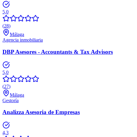
5,0
(
28
)
Málaga
Agencia inmobiliaria
DBP Asesores - Accountants & Tax Advisors
5,0
(
27
)
Málaga
Gestoría
Analizza Asesoria de Empresas
4,3