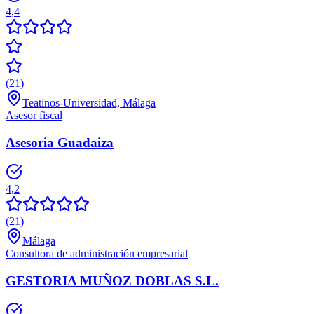
4,4
(
21
)
Teatinos-Universidad, Málaga
Asesor fiscal
Asesoria Guadaiza
4,2
(
21
)
Málaga
Consultora de administración empresarial
GESTORIA MUÑOZ DOBLAS S.L.