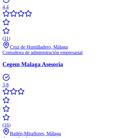
4,4
(
11
)
Cruz de Humilladero, Málaga
Consultora de administración empresarial
Cegem Malaga Asesoria
3,8
(
16
)
Bailén-Miraflores, Málaga