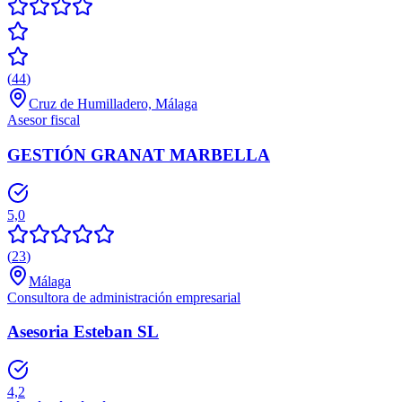
(
44
)
Cruz de Humilladero, Málaga
Asesor fiscal
GESTIÓN GRANAT MARBELLA
5,0
(
23
)
Málaga
Consultora de administración empresarial
Asesoria Esteban SL
4,2