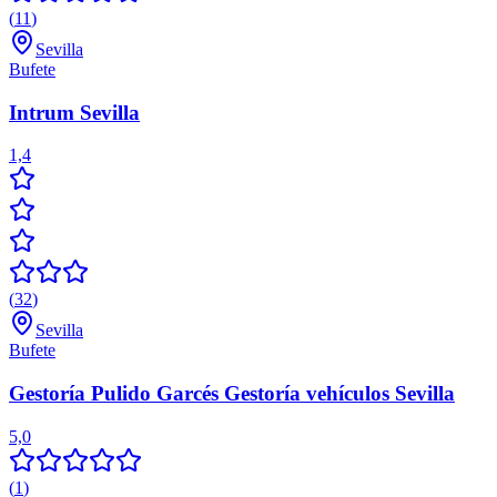
(
11
)
Sevilla
Bufete
Intrum Sevilla
1,4
(
32
)
Sevilla
Bufete
Gestoría Pulido Garcés Gestoría vehículos Sevilla
5,0
(
1
)