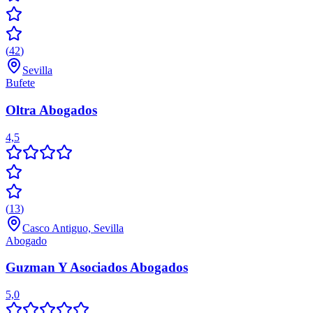
(
42
)
Sevilla
Bufete
Oltra Abogados
4,5
(
13
)
Casco Antiguo, Sevilla
Abogado
Guzman Y Asociados Abogados
5,0