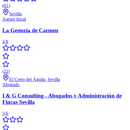
(
61
)
Sevilla
Asesor fiscal
La Gestoría de Carmen
4,8
(
22
)
El Cerro del Águila, Sevilla
Abogado
I & G Consulting - Abogados y Administración de
Fincas Sevilla
3,6