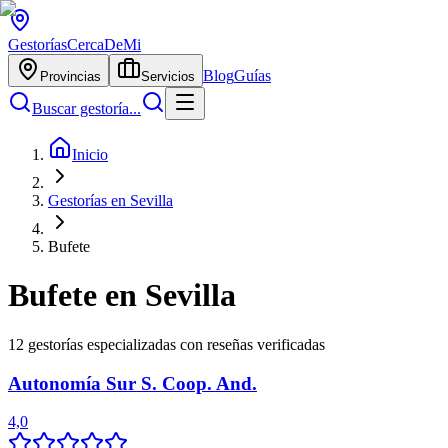
Gestorías
CercaDeMi
Blog
Guías
Provincias
Servicios
Buscar gestoría...
Inicio
Gestorías en Sevilla
Bufete
Bufete
en
Sevilla
12
gestorías especializadas con reseñas verificadas
Autonomía Sur S. Coop. And.
4,0