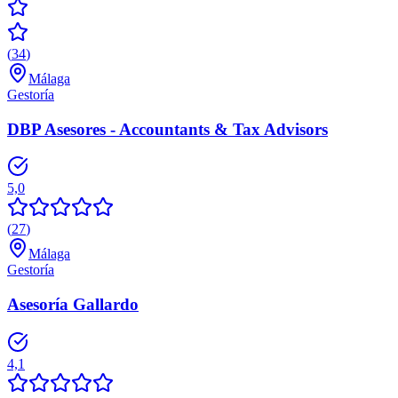
(
34
)
Málaga
Gestoría
DBP Asesores - Accountants & Tax Advisors
5,0
(
27
)
Málaga
Gestoría
Asesoría Gallardo
4,1