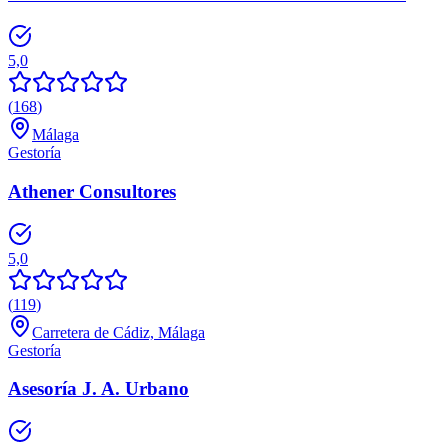
5,0
(
168
)
Málaga
Gestoría
Athener Consultores
5,0
(
119
)
Carretera de Cádiz, Málaga
Gestoría
Asesoría J. A. Urbano