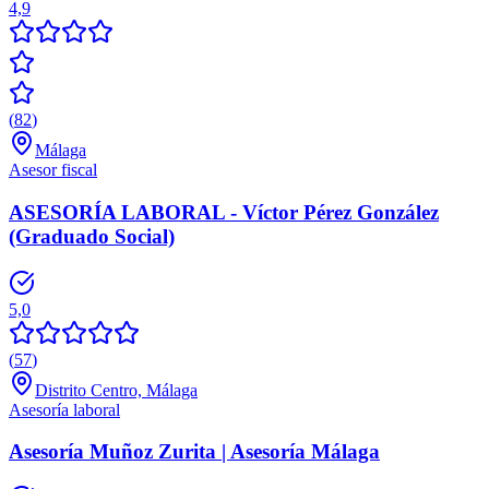
4,9
(
82
)
Málaga
Asesor fiscal
ASESORÍA LABORAL - Víctor Pérez González
(Graduado Social)
5,0
(
57
)
Distrito Centro, Málaga
Asesoría laboral
Asesoría Muñoz Zurita | Asesoría Málaga