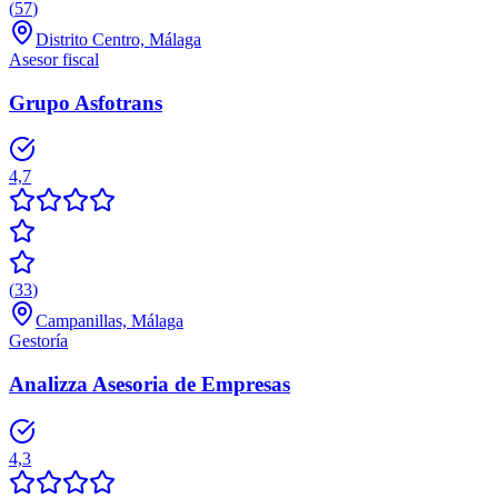
(
57
)
Distrito Centro, Málaga
Asesor fiscal
Grupo Asfotrans
4,7
(
33
)
Campanillas, Málaga
Gestoría
Analizza Asesoria de Empresas
4,3