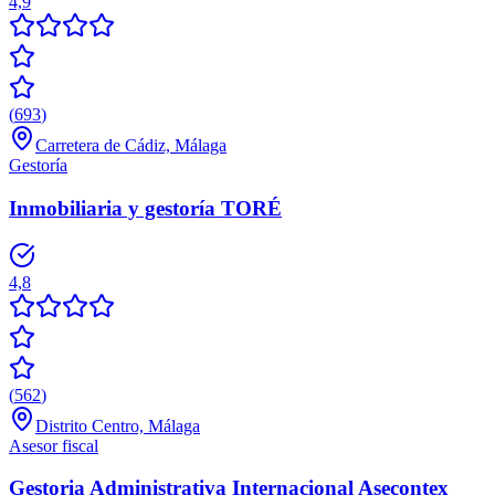
4,9
(
693
)
Carretera de Cádiz, Málaga
Gestoría
Inmobiliaria y gestoría TORÉ
4,8
(
562
)
Distrito Centro, Málaga
Asesor fiscal
Gestoria Administrativa Internacional Asecontex