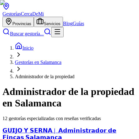
Gestorías
CercaDeMi
Blog
Guías
Provincias
Servicios
Buscar gestoría...
Inicio
Gestorías en Salamanca
Administrador de la propiedad
Administrador de la propiedad
en
Salamanca
12
gestorías especializadas con reseñas verificadas
𝗚𝗨𝗜𝗝𝗢 𝗬 𝗦𝗘𝗥𝗡𝗔 | ️ 𝗔𝗱𝗺𝗶𝗻𝗶𝘀𝘁𝗿𝗮𝗱𝗼𝗿 𝗱𝗲
𝗙𝗶𝗻𝗰𝗮𝘀 𝗦𝗮𝗹𝗮𝗺𝗮𝗻𝗰𝗮