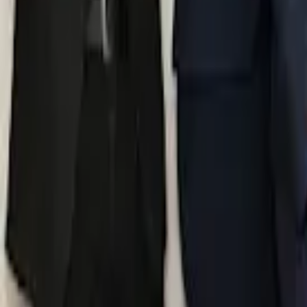
Losa & Martínez Abogados
4,7
(
382
)
Carabanchel, Madrid
Abogado especialista en derecho de extranjería
TeGestionamos
5,0
(
201
)
Centro, Madrid
Asesor
Extranjería Justa