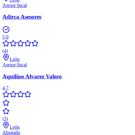
Asesor fiscal
Adirca Asesores
5,0
(
4
)
León
Asesor fiscal
Aquilino Alvarez Valero
4,7
(
3
)
León
Abogado