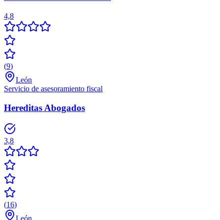
4,8
(
9
)
León
Servicio de asesoramiento fiscal
Hereditas Abogados
3,8
(
16
)
León