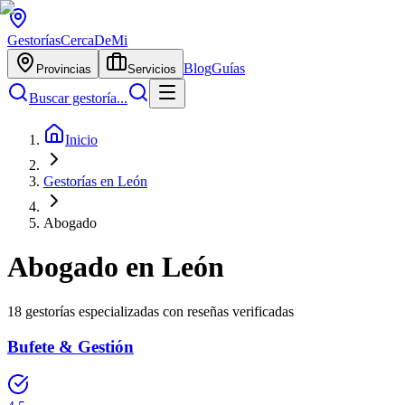
Gestorías
CercaDeMi
Blog
Guías
Provincias
Servicios
Buscar gestoría...
Inicio
Gestorías en León
Abogado
Abogado
en
León
18
gestorías especializadas con reseñas verificadas
Bufete & Gestión