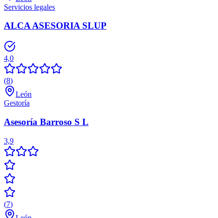
Servicios legales
ALCA ASESORIA SLUP
4,0
(
8
)
León
Gestoría
Asesoría Barroso S L
3,9
(
7
)
León