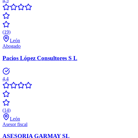
4,5
(
19
)
León
Abogado
Pacios López Consultores S L
4,4
(
14
)
León
Asesor fiscal
ASESORIA GARMAY SL