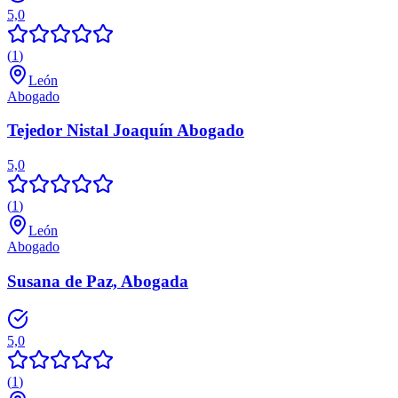
5,0
(
1
)
León
Abogado
Tejedor Nistal Joaquín Abogado
5,0
(
1
)
León
Abogado
Susana de Paz, Abogada
5,0
(
1
)