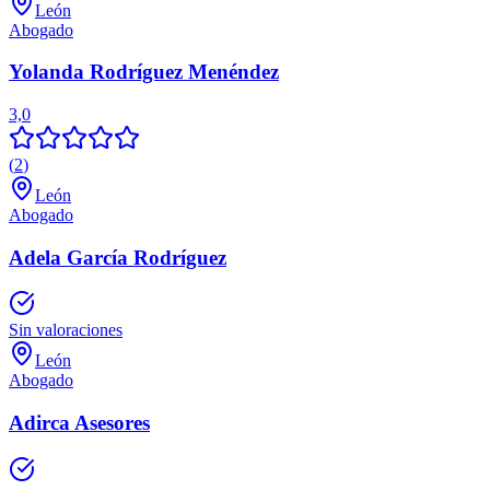
León
Abogado
Yolanda Rodríguez Menéndez
3,0
(
2
)
León
Abogado
Adela García Rodríguez
Sin valoraciones
León
Abogado
Adirca Asesores