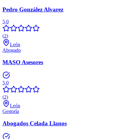
Pedro González Alvarez
5,0
(
2
)
León
Abogado
MASO Asesores
5,0
(
2
)
León
Gestoría
Abogados Celada Llanos